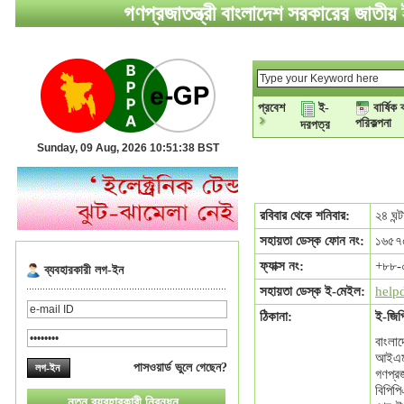
গণপ্রজাতন্ত্রী বাংলাদেশ সরকারের জাতীয় ই
প্রবেশ
ই-
বার্ষিক 
পরিকল্পনা
দরপত্র
Sunday, 09 Aug, 2026 10:51:39 BST
রবিবার থেকে শনিবার:
২৪ ঘন্ট
সহায়তা ডেস্ক ফোন নং:
১৬৫৭
ফ্যাক্স নং:
+৮৮-
ব্যবহারকারী লগ-ইন
সহায়তা ডেস্ক ই-মেইল:
help
ঠিকানা:
ই-জিপ
বাংলাদ
আইএমইড
পাসওয়ার্ড ভুলে গেছেন?
গণপ্রজ
বিপিপ