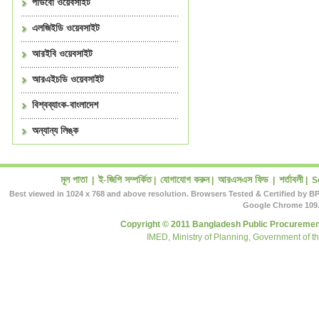
পাউবো ওয়েবসাইট
এলজিইডি ওয়েবসাইট
আরইবি ওয়েবসাইট
আরএইচডি ওয়েবসাইট
বিশ্বব্যাংক-বাংলাদেশ
অন্যান্য লিঙ্ক
মূল পাতা
ই-জিপি সম্পর্কিত
যোগাযোগ করুন
আরএসএস ফিড
শর্তাবলী
|
|
|
|
|
S
Best viewed in 1024 x 768 and above resolution. Browsers Tested & Certified by BP
Google Chrome 109.
Copyright © 2011 Bangladesh Public Procurement
IMED, Ministry of Planning, Government of t