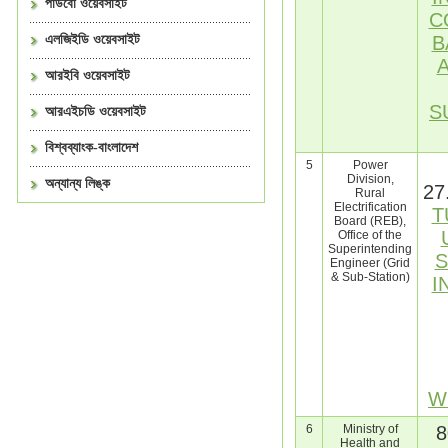
পাউবো ওয়েবসাইট
C
এলজিইডি ওয়েবসাইট
B
আরইবি ওয়েবসাইট
S
আরএইচডি ওয়েবসাইট
বিশ্বব্যাংক-বাংলাদেশ
5
Power
Division,
অন্যান্য লিঙ্ক
27
Rural
Electrification
T
Board (REB),
Office of the
Superintending
S
Engineer (Grid
& Sub-Station)
I
W
6
Ministry of
8
Health and