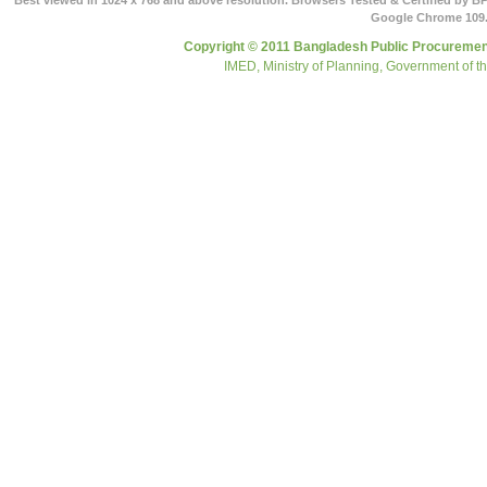
Best viewed in 1024 x 768 and above resolution. Browsers Tested & Certified by BP
Google Chrome 109.
Copyright © 2011 Bangladesh Public Procurement
IMED, Ministry of Planning, Government of t