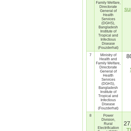
Family Welfare,
Directorate
su
General of
Health
Services
(DGHS),
Bangladesh
Institute of
Tropical and
Infectious
Disease
(Fouzderhat)
7
Ministry of
8
Health and
Family Welfare,
Directorate
General of
Health
Services
(DGHS),
Bangladesh
Institute of
Tropical and
Infectious
Disease
(Fouzderhat)
8
Power
Division,
27
Rural
Electrification
T