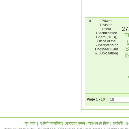
10
Power
Division,
27
Rural
Electrification
T
Board (REB),
Office of the
Superintending
S
Engineer (Grid
& Sub-Station)
I
Page
1
-
10
মূল পাতা
ই-জিপি সম্পর্কিত
যোগাযোগ করুন
আরএসএস ফিড
শর্তাবলী
|
|
|
|
|
S