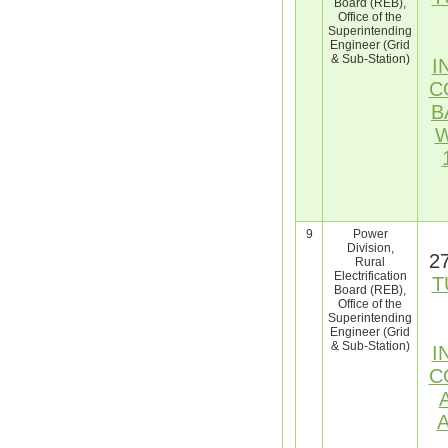
Board (REB),
Office of the
Superintending
Engineer (Grid
& Sub-Station)
I
C
B
W
9
Power
Division,
27
Rural
Electrification
T
Board (REB),
Office of the
Superintending
Engineer (Grid
& Sub-Station)
I
C