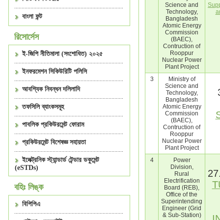
Science and
Supp
Technology,
a
বাংলা ফন্ট
Bangladesh
Atomic Energy
Commission
রিসোর্সেস
(BAEC),
Contruction of
Rooppur
ই-জিপি নীতিমালা (সংশোধিত) ২০২৫
Nuclear Power
Plant Project
ইনফরমেশন সিকিউরিটি পলিসি
3
Ministry of
Science and
আবশ্যিক নিবন্ধন দলিলাদি
Technology,
Bangladesh
তফসিলি ব্যাংকসমূহ
Atomic Energy
Commission
(BAEC),
পাবলিক প্রকিউরমেন্ট ফোরাম
Contruction of
Rooppur
Nuclear Power
প্রকিউরমেন্ট বিশেষজ্ঞ সহায়তা
Plant Project
ইলেক্ট্রনিক স্ট্যান্ডার্ড টেন্ডার ডকুমেন্ট
4
Power
Division,
(eSTDs)
27
Rural
Electrification
T
বহিঃ লিঙ্ক
Board (REB),
Office of the
Superintending
বিপিপিএ
Engineer (Grid
& Sub-Station)
I