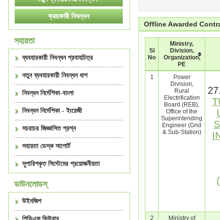
Offline Awarded Contr
সহায়তা
Ministry,
Sl
Division,
ব্যবহারকারী নিবন্ধন প্রবাহচিত্র
No
Organization,
PE
নতুন ব্যবহারকারী নিবন্ধন ধাপ
1
Power
Division,
27
Rural
নিবন্ধন নির্দেশিকা-বাংলা
Electrification
T
Board (REB),
নিবন্ধন নির্দেশিকা - ইংরেজী
Office of the
Superintending
S
Engineer (Grid
সচরাচর জিজ্ঞাসিত প্রশ্ন
& Sub-Station)
I
সহায়তা ডেস্ক সাপোর্ট
সুপারিশকৃত সিস্টেমের প্রয়োজনীয়তা
ডাউনলোডস্
উইনজিপ
2
Ministry of
পিডিএফ ভিউয়ার